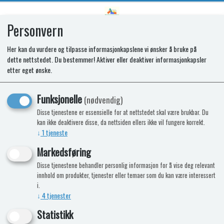
Personvern
0
Her kan du vurdere og tilpasse informasjonkapslene vi ønsker å bruke på
dette nettstedet. Du bestemmer! Aktiver eller deaktiver informasjonkapsler
Hylle kjøleskap N100 SRC SHELF B
etter eget ønske.
.
Funksjonelle
(nødvendig)
Nyhet
Disse tjenestene er essensielle for at nettstedet skal være brukbar. Du
kan ikke deaktivere disse, da nettsiden ellers ikke vil fungere korrekt.
↓
1
tjeneste
Markedsføring
Disse tjenestene behandler personlig informasjon for å vise deg relevant
innhold om produkter, tjenester eller temaer som du kan være interessert
i.
↓
4
tjenester
Statistikk