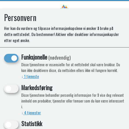
Personvern
0
Her kan du vurdere og tilpasse informasjonkapslene vi ønsker å bruke på
dette nettstedet. Du bestemmer! Aktiver eller deaktiver informasjonkapsler
Innbyggingskonvektor 305 mm
etter eget ønske.
Funksjonelle
(nødvendig)
Disse tjenestene er essensielle for at nettstedet skal være brukbar. Du
kan ikke deaktivere disse, da nettsiden ellers ikke vil fungere korrekt.
↓
1
tjeneste
Markedsføring
Disse tjenestene behandler personlig informasjon for å vise deg relevant
innhold om produkter, tjenester eller temaer som du kan være interessert
i.
↓
4
tjenester
Statistikk