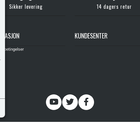
Sikker levering
14 dagers retur
RMASJON
KUNDESENTER
gsbetingelser
© 2026 , Morenevegen 26, 9027, , , post@fritidsvarehuset.no