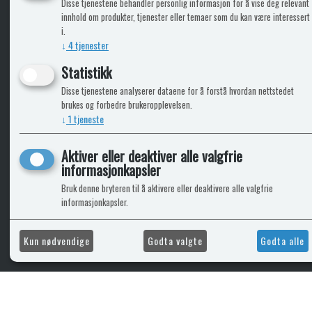
Disse tjenestene behandler personlig informasjon for å vise deg relevant
KLikk & hent
innhold om produkter, tjenester eller temaer som du kan være interessert
i.
↓
4
tjenester
Statistikk
ICARAVANGRUPPEN
INFO
Disse tjenestene analyserer dataene for å forstå hvordan nettstedet
brukes og forbedre brukeropplevelsen.
Trumadeler.no
Leverin
↓
1
tjeneste
Caravan.no
Fritidsvarehuset.no
Aktiver eller deaktiver alle valgfrie
Bobilkjeden - iCaravan Tromsø
informasjonkapsler
Bruk denne bryteren til å aktivere eller deaktivere alle valgfrie
informasjonkapsler.
Kun nødvendige
Godta valgte
Godta alle