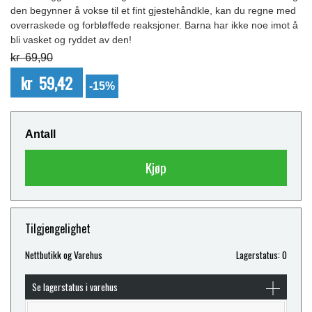
den begynner å vokse til et fint gjestehåndkle, kan du regne med
overraskede og forbløffede reaksjoner. Barna har ikke noe imot å
bli vasket og ryddet av den!
kr 69,90
kr 59,42
-15%
Antall
Kjøp
Tilgjengelighet
Nettbutikk og Varehus
Lagerstatus: 0
Se lagerstatus i varehus