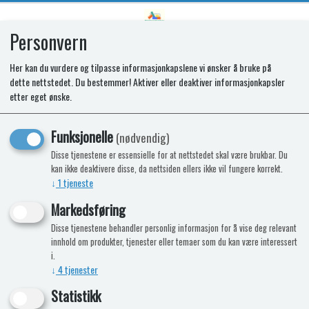
Personvern
0
Her kan du vurdere og tilpasse informasjonkapslene vi ønsker å bruke på
dette nettstedet. Du bestemmer! Aktiver eller deaktiver informasjonkapsler
KOMPRIMERT HÅNDDUK - HEST
etter eget ønske.
Komprimert håndduk i 100% bomull
Funksjonelle
(nødvendig)
-15%
Kampanje
Disse tjenestene er essensielle for at nettstedet skal være brukbar. Du
kan ikke deaktivere disse, da nettsiden ellers ikke vil fungere korrekt.
↓
1
tjeneste
Markedsføring
Disse tjenestene behandler personlig informasjon for å vise deg relevant
innhold om produkter, tjenester eller temaer som du kan være interessert
i.
↓
4
tjenester
Statistikk