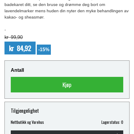
badekaret ditt, se den bruse og drømme deg bort om
lavendelmarker mens huden din nyter den myke behandlingen av
kakao- og sheasmør.
-
kr 99,90
kr 84,92
-15%
Antall
Kjøp
Tilgjengelighet
Nettbutikk og Varehus
Lagerstatus: 0