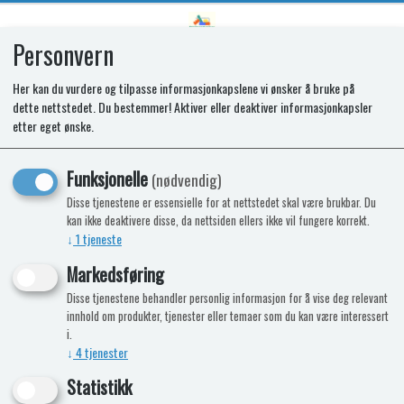
Personvern
0
Her kan du vurdere og tilpasse informasjonkapslene vi ønsker å bruke på
dette nettstedet. Du bestemmer! Aktiver eller deaktiver informasjonkapsler
KREMET CUPCAKE "PURPLE RAIN"
etter eget ønske.
Lilla - Lavendel 70g
Funksjonelle
(nødvendig)
-15%
Kampanje
Disse tjenestene er essensielle for at nettstedet skal være brukbar. Du
kan ikke deaktivere disse, da nettsiden ellers ikke vil fungere korrekt.
↓
1
tjeneste
Markedsføring
Disse tjenestene behandler personlig informasjon for å vise deg relevant
innhold om produkter, tjenester eller temaer som du kan være interessert
i.
↓
4
tjenester
Statistikk