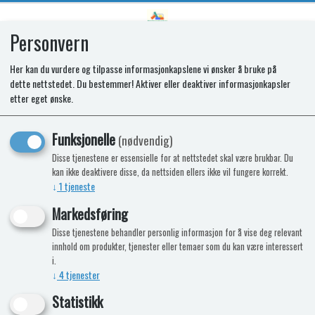
Personvern
0
Her kan du vurdere og tilpasse informasjonkapslene vi ønsker å bruke på
dette nettstedet. Du bestemmer! Aktiver eller deaktiver informasjonkapsler
Laderegulator SDC20
etter eget ønske.
Funksjonelle
(nødvendig)
Disse tjenestene er essensielle for at nettstedet skal være brukbar. Du
kan ikke deaktivere disse, da nettsiden ellers ikke vil fungere korrekt.
↓
1
tjeneste
Markedsføring
Disse tjenestene behandler personlig informasjon for å vise deg relevant
innhold om produkter, tjenester eller temaer som du kan være interessert
i.
↓
4
tjenester
Statistikk