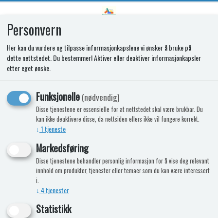
Personvern
0
Her kan du vurdere og tilpasse informasjonkapslene vi ønsker å bruke på
dette nettstedet. Du bestemmer! Aktiver eller deaktiver informasjonkapsler
MOLTO - 4X4 RIDE ON FEM I EN,
etter eget ønske.
MED FORELDRE HÅNDTAK
Funksjonelle
(nødvendig)
Disse tjenestene er essensielle for at nettstedet skal være brukbar. Du
-15%
Kampanje
Nyhet
kan ikke deaktivere disse, da nettsiden ellers ikke vil fungere korrekt.
↓
1
tjeneste
Markedsføring
Disse tjenestene behandler personlig informasjon for å vise deg relevant
innhold om produkter, tjenester eller temaer som du kan være interessert
i.
↓
4
tjenester
Statistikk