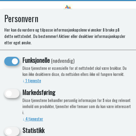
Personvern
0
Her kan du vurdere og tilpasse informasjonkapslene vi ønsker å bruke på
dette nettstedet. Du bestemmer! Aktiver eller deaktiver informasjonkapsler
Påføringsarm GO2 (07/2017-)
etter eget ønske.
Nyhet
Funksjonelle
(nødvendig)
Disse tjenestene er essensielle for at nettstedet skal være brukbar. Du
kan ikke deaktivere disse, da nettsiden ellers ikke vil fungere korrekt.
↓
1
tjeneste
Markedsføring
Disse tjenestene behandler personlig informasjon for å vise deg relevant
innhold om produkter, tjenester eller temaer som du kan være interessert
i.
↓
4
tjenester
Statistikk