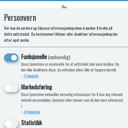
Personvern
0
Her kan du vurdere og tilpasse informasjonkapslene vi ønsker å bruke på
dette nettstedet. Du bestemmer! Aktiver eller deaktiver informasjonkapsler
Pakning sett Combi 4/6 Diesel
etter eget ønske.
Nyhet
Funksjonelle
(nødvendig)
Disse tjenestene er essensielle for at nettstedet skal være brukbar. Du
kan ikke deaktivere disse, da nettsiden ellers ikke vil fungere korrekt.
↓
1
tjeneste
Markedsføring
Disse tjenestene behandler personlig informasjon for å vise deg relevant
innhold om produkter, tjenester eller temaer som du kan være interessert
i.
↓
4
tjenester
Statistikk