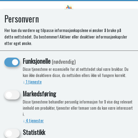
Personvern
0
Her kan du vurdere og tilpasse informasjonkapslene vi ønsker å bruke på
dette nettstedet. Du bestemmer! Aktiver eller deaktiver informasjonkapsler
SR CONTROL HOUSING + STICKER
etter eget ønske.
T2090
Funksjonelle
(nødvendig)
Disse tjenestene er essensielle for at nettstedet skal være brukbar. Du
kan ikke deaktivere disse, da nettsiden ellers ikke vil fungere korrekt.
Nyhet
↓
1
tjeneste
Markedsføring
Disse tjenestene behandler personlig informasjon for å vise deg relevant
innhold om produkter, tjenester eller temaer som du kan være interessert
i.
↓
4
tjenester
Statistikk