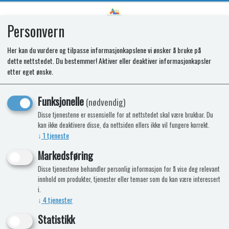
Personvern
0
Her kan du vurdere og tilpasse informasjonkapslene vi ønsker å bruke på
dette nettstedet. Du bestemmer! Aktiver eller deaktiver informasjonkapsler
SUPER MARIO™ HOVER SHELL
etter eget ønske.
STRIKE
Funksjonelle
(nødvendig)
• Actionfylt Hover Shell Strike Game,
Disse tjenestene er essensielle for at nettstedet skal være brukbar. Du
kan ikke deaktivere disse, da nettsiden ellers ikke vil fungere korrekt.
lignende Air Hockey spill
↓
1
tjeneste
• Med Koopas skilpaddepanser som puck
• Inkl. Air Hockey-puck og 2 håndtak
Markedsføring
• For 2 spillere
Disse tjenestene behandler personlig informasjon for å vise deg relevant
innhold om produkter, tjenester eller temaer som du kan være interessert
-15%
Kampanje
Nyhet
i.
↓
4
tjenester
Statistikk