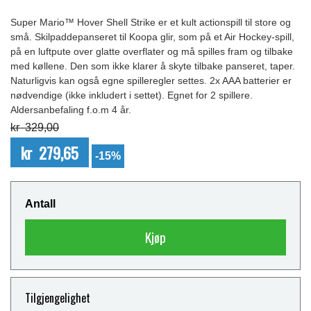
Super Mario™ Hover Shell Strike er et kult actionspill til store og
små. Skilpaddepanseret til Koopa glir, som på et Air Hockey-spill,
på en luftpute over glatte overflater og må spilles fram og tilbake
med køllene. Den som ikke klarer å skyte tilbake panseret, taper.
Naturligvis kan også egne spilleregler settes. 2x AAA batterier er
nødvendige (ikke inkludert i settet). Egnet for 2 spillere.
Aldersanbefaling f.o.m 4 år.
kr 329,00
kr 279,65
-15%
Antall
Kjøp
Tilgjengelighet