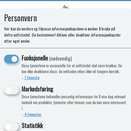
Personvern
0
Her kan du vurdere og tilpasse informasjonkapslene vi ønsker å bruke på
dette nettstedet. Du bestemmer! Aktiver eller deaktiver informasjonkapsler
SYLVANIAN BABYKONSERTSETT -
etter eget ønske.
5817
Funksjonelle
(nødvendig)
Disse tjenestene er essensielle for at nettstedet skal være brukbar. Du
-15%
Kampanje
Nyhet
kan ikke deaktivere disse, da nettsiden ellers ikke vil fungere korrekt.
↓
1
tjeneste
Markedsføring
Disse tjenestene behandler personlig informasjon for å vise deg relevant
innhold om produkter, tjenester eller temaer som du kan være interessert
i.
↓
4
tjenester
Statistikk