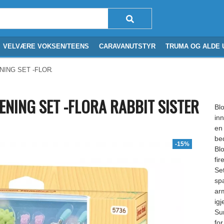
VELVÆRE VOKSEN/TEENS
CARAVANUTSTYR
TRUMA OG ALDE 
NG SET -FLORA RABBIT SISTER & BROTHER - 5736
NING SET -FLORA RABBIT SISTER
Bl
in
en
be
-15%
Bl
fir
Set
sp
ar
ig
Su
for