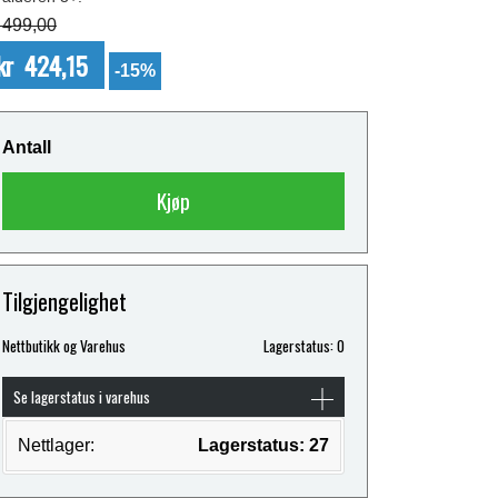
 499,00
kr 424,15
-15%
Antall
Kjøp
Tilgjengelighet
Nettbutikk og Varehus
Lagerstatus: 0
Se lagerstatus i varehus
Nettlager:
Lagerstatus: 27