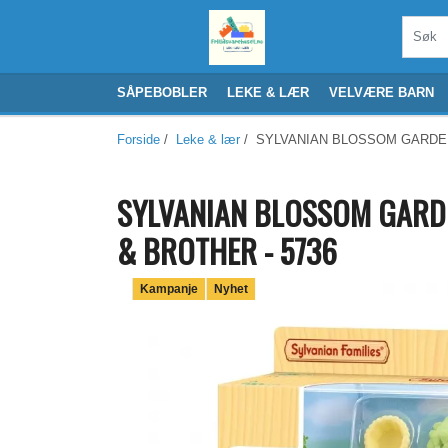
SÅPEBOBLER
LEKE & LÆR
VELVÆRE BARN
Forside
/
Leke & lær
/ SYLVANIAN BLOSSOM GARDENI
SYLVANIAN BLOSSOM GARDE
& BROTHER - 5736
Kampanje
Nyhet