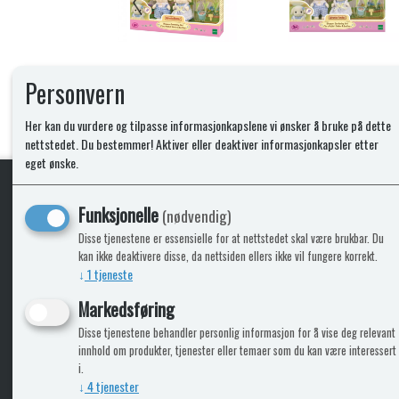
Personvern
Her kan du vurdere og tilpasse informasjonkapslene vi ønsker å bruke på dette
nettstedet. Du bestemmer! Aktiver eller deaktiver informasjonkapsler etter
eget ønske.
Funksjonelle
(nødvendig)
KLikk & hent
Disse tjenestene er essensielle for at nettstedet skal være brukbar. Du
kan ikke deaktivere disse, da nettsiden ellers ikke vil fungere korrekt.
↓
1
tjeneste
Markedsføring
ICARAVANGRUPPEN
INFO
Disse tjenestene behandler personlig informasjon for å vise deg relevant
innhold om produkter, tjenester eller temaer som du kan være interessert
Trumadeler.no
Leverin
i.
Caravan.no
↓
4
tjenester
Fritidsvarehuset.no