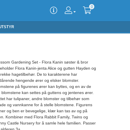
0
UTSTYR
ossom Gardening Set - Flora Kanin søster & bror
neholder Flora Kanin-jenta Alice og gutten Hayden og
 rekke hagetilbehør. De to karakterene har
dårende hengende ører og elsker blomster.
omstene på figurenes ører kan byttes, og en av de
e blomstene kan settes på guttens og jentenes ører.
tet har tulipaner, andre blomster og tilbehør som
ade og vannkanne for å stelle blomstene. Figurens
mer og ben er bevegelige, klær kan tas av og på
jen. Kombiner med Flora Rabbit Family, Twins og
nny Castle Nursery for å samle hele familien. Passer
 alderen 3+.