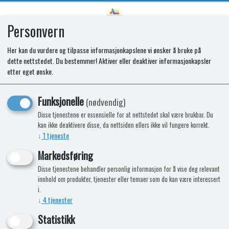
Personvern
0
Her kan du vurdere og tilpasse informasjonkapslene vi ønsker å bruke på
dette nettstedet. Du bestemmer! Aktiver eller deaktiver informasjonkapsler
SYLVANIAN KJØKKENINNREDNING -
etter eget ønske.
5340
Funksjonelle
(nødvendig)
• Kjøkkenskap med dører og skuffer som
Disse tjenestene er essensielle for at nettstedet skal være brukbar. Du
kan ikke deaktivere disse, da nettsiden ellers ikke vil fungere korrekt.
kan åpnes, og uttrekkbar arbeidsbenk
↓
1
tjeneste
• Med spisebord, 4 stoler og én høystol til
baby
Markedsføring
• Med mikrobølgeovn, dekketøy og annet
Disse tjenestene behandler personlig informasjon for å vise deg relevant
tilbehør
innhold om produkter, tjenester eller temaer som du kan være interessert
i.
-15%
Kampanje
Nyhet
↓
4
tjenester
Statistikk