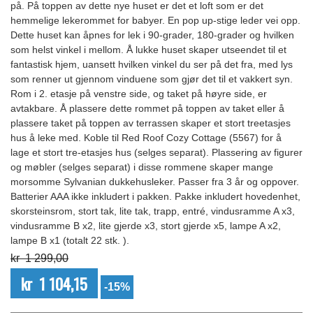
på. På toppen av dette nye huset er det et loft som er det
hemmelige lekerommet for babyer. En pop up-stige leder vei opp.
Dette huset kan åpnes for lek i 90-grader, 180-grader og hvilken
som helst vinkel i mellom. Å lukke huset skaper utseendet til et
fantastisk hjem, uansett hvilken vinkel du ser på det fra, med lys
som renner ut gjennom vinduene som gjør det til et vakkert syn.
Rom i 2. etasje på venstre side, og taket på høyre side, er
avtakbare. Å plassere dette rommet på toppen av taket eller å
plassere taket på toppen av terrassen skaper et stort treetasjes
hus å leke med. Koble til Red Roof Cozy Cottage (5567) for å
lage et stort tre-etasjes hus (selges separat). Plassering av figurer
og møbler (selges separat) i disse rommene skaper mange
morsomme Sylvanian dukkehusleker. Passer fra 3 år og oppover.
Batterier AAA ikke inkludert i pakken. Pakke inkludert hovedenhet,
skorsteinsrom, stort tak, lite tak, trapp, entré, vindusramme A x3,
vindusramme B x2, lite gjerde x3, stort gjerde x5, lampe A x2,
lampe B x1 (totalt 22 stk. ).
kr 1 299,00
kr 1 104,15
-15%