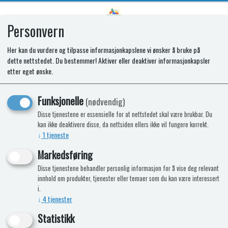
Personvern
0
Her kan du vurdere og tilpasse informasjonkapslene vi ønsker å bruke på
dette nettstedet. Du bestemmer! Aktiver eller deaktiver informasjonkapsler
SYLVANIAN LANDSTED MED RØDT
etter eget ønske.
TAK - HEMMELIG LEKEROM PÅ
Funksjonelle
(nødvendig)
LOFTET - 5708
Disse tjenestene er essensielle for at nettstedet skal være brukbar. Du
kan ikke deaktivere disse, da nettsiden ellers ikke vil fungere korrekt.
↓
1
tjeneste
-15%
Kampanje
Nyhet
Markedsføring
Disse tjenestene behandler personlig informasjon for å vise deg relevant
innhold om produkter, tjenester eller temaer som du kan være interessert
i.
↓
4
tjenester
Statistikk