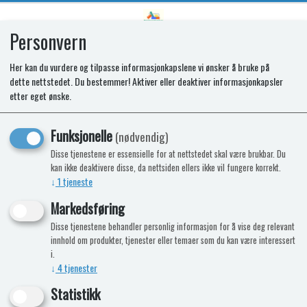
Personvern
0
Her kan du vurdere og tilpasse informasjonkapslene vi ønsker å bruke på
dette nettstedet. Du bestemmer! Aktiver eller deaktiver informasjonkapsler
SYLVANIAN MELKEKANIN BABY (NY)
etter eget ønske.
- 5413
Funksjonelle
(nødvendig)
Disse tjenestene er essensielle for at nettstedet skal være brukbar. Du
-15%
Kampanje
Nyhet
kan ikke deaktivere disse, da nettsiden ellers ikke vil fungere korrekt.
↓
1
tjeneste
Markedsføring
Disse tjenestene behandler personlig informasjon for å vise deg relevant
innhold om produkter, tjenester eller temaer som du kan være interessert
i.
↓
4
tjenester
Statistikk