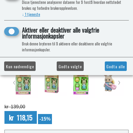
Disse tjenestene analyserer dataene for å forstå hvordan nettstedet
brukes og forbedre brukeropplevelsen.
↓
1
tjeneste
Aktiver eller deaktiver alle valgfrie
informasjonkapsler
Bruk denne bryteren til å aktivere eller deaktivere alle valgfrie
informasjonkapsler.
Kun nødvendige
Godta valgte
Godta alle
kr 139,00
kr 118,15
-15%