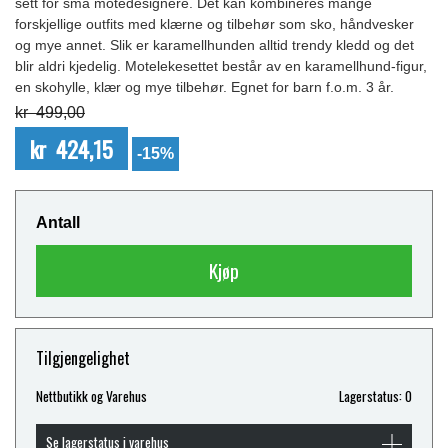
sett for små motedesignere. Det kan kombineres mange
forskjellige outfits med klærne og tilbehør som sko, håndvesker
og mye annet. Slik er karamellhunden alltid trendy kledd og det
blir aldri kjedelig. Motelekesettet består av en karamellhund-figur,
en skohylle, klær og mye tilbehør. Egnet for barn f.o.m. 3 år.
kr 499,00
kr 424,15
-15%
Antall
Kjøp
Tilgjengelighet
Nettbutikk og Varehus
Lagerstatus: 0
Se lagerstatus i varehus