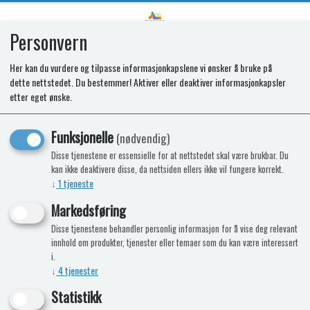
Personvern
0
Her kan du vurdere og tilpasse informasjonkapslene vi ønsker å bruke på
dette nettstedet. Du bestemmer! Aktiver eller deaktiver informasjonkapsler
SYLVANIAN MOTELEKESETT MED
etter eget ønske.
KARAMELLHUND - 5541
Funksjonelle
(nødvendig)
? Med karamellhund-figur
Disse tjenestene er essensielle for at nettstedet skal være brukbar. Du
kan ikke deaktivere disse, da nettsiden ellers ikke vil fungere korrekt.
? Med skohylle, kleshengere, klær, vesker,
↓
1
tjeneste
sko og annet tilbehør.
Markedsføring
-15%
Kampanje
Nyhet
Disse tjenestene behandler personlig informasjon for å vise deg relevant
innhold om produkter, tjenester eller temaer som du kan være interessert
i.
↓
4
tjenester
Statistikk