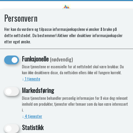
Personvern
0
Her kan du vurdere og tilpasse informasjonkapslene vi ønsker å bruke på
dette nettstedet. Du bestemmer! Aktiver eller deaktiver informasjonkapsler
SYLVANIAN SETT MED
etter eget ønske.
SJOKOLADEKANIN-TVILLINGENE -
Funksjonelle
(nødvendig)
5432
Disse tjenestene er essensielle for at nettstedet skal være brukbar. Du
kan ikke deaktivere disse, da nettsiden ellers ikke vil fungere korrekt.
• Barnevogn med bevegelig solbeskyttelse
↓
1
tjeneste
• Med sovepose og hodepute
Markedsføring
• Med rangle og lekekjøretøy
Disse tjenestene behandler personlig informasjon for å vise deg relevant
-15%
Kampanje
Nyhet
innhold om produkter, tjenester eller temaer som du kan være interessert
i.
↓
4
tjenester
Statistikk