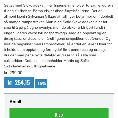
Settet med Sjokoladekanin-tvillingene inneholder to samlefigurer i
tillegg til tilbehør. Barna elsker disse fløyelsfigurene. Det er
allment kjent i Sylvanian Village at tvillinger betyr mer enn dobbelt
så mange rampestreker. Martin og Sofie Sjokoladekanin er for
små til å gå på egne eventyr, men de elsker å bli kjørt rundt i
engen i deres vakre tvillingsportsvogn. Med en oppvakt og en
døsig tass, er disse to smårollingene simpelthen bedårende. Og
hvis de begynner med rampestreker, så er det en leke til hver for
å holde dem opptatte og fornøyde! Iført pene rosa og oransje
drakter med pene hvite detaljer er disse to så søte som
sukkerbiter! Dette settet inneholder Martin og Sofie,
Sjokoladekanin-tvillingbabyene.
kr 299,00
kr 254,15
-15%
Antall
Kjøp