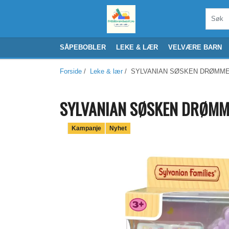
SÅPEBOBLER
LEKE & LÆR
VELVÆRE BARN
Forside
/
Leke & lær
/ SYLVANIAN SØSKEN DRØMMER
SYLVANIAN SØSKEN DRØMME
Kampanje
Nyhet