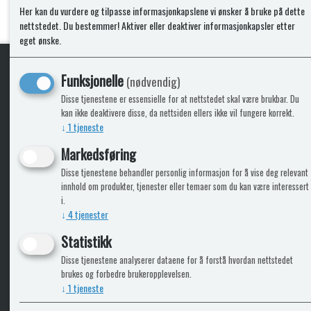
Her kan du vurdere og tilpasse informasjonkapslene vi ønsker å bruke på dette
nettstedet. Du bestemmer! Aktiver eller deaktiver informasjonkapsler etter
eget ønske.
Funksjonelle
(nødvendig)
KLikk & hent
Disse tjenestene er essensielle for at nettstedet skal være brukbar. Du
kan ikke deaktivere disse, da nettsiden ellers ikke vil fungere korrekt.
↓
1
tjeneste
Markedsføring
ICARAVANGRUPPEN
INFO
Disse tjenestene behandler personlig informasjon for å vise deg relevant
innhold om produkter, tjenester eller temaer som du kan være interessert
Trumadeler.no
Leverin
i.
Caravan.no
↓
4
tjenester
Fritidsvarehuset.no
Statistikk
Bobilkjeden - iCaravan Tromsø
Disse tjenestene analyserer dataene for å forstå hvordan nettstedet
brukes og forbedre brukeropplevelsen.
↓
1
tjeneste