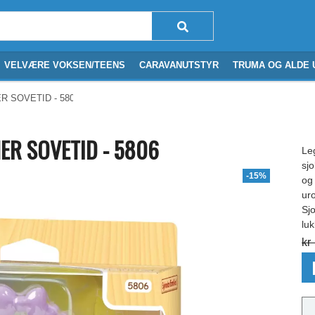
VELVÆRE VOKSEN/TEENS
CARAVANUTSTYR
TRUMA OG ALDE 
 SOVETID - 5806
R SOVETID - 5806
Le
sj
-15%
og
ur
Sj
lu
kr