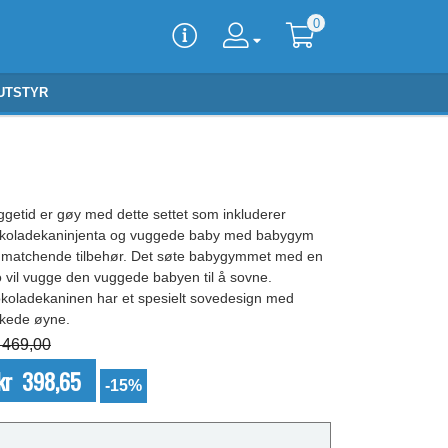
0
UTSTYR
ggetid er gøy med dette settet som inkluderer
okoladekaninjenta og vuggede baby med babygym
 matchende tilbehør. Det søte babygymmet med en
o vil vugge den vuggede babyen til å sovne.
okoladekaninen har et spesielt sovedesign med
kkede øyne.
 469,00
kr 398,65
-15%