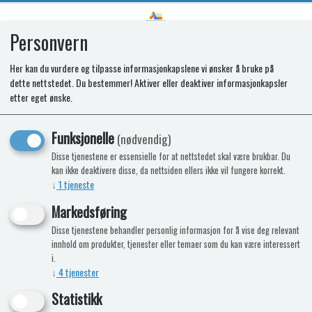
Personvern
0
Her kan du vurdere og tilpasse informasjonkapslene vi ønsker å bruke på
dette nettstedet. Du bestemmer! Aktiver eller deaktiver informasjonkapsler
Tilbakeslagsventil John Guest 12
etter eget ønske.
mm
Funksjonelle
(nødvendig)
Disse tjenestene er essensielle for at nettstedet skal være brukbar. Du
kan ikke deaktivere disse, da nettsiden ellers ikke vil fungere korrekt.
↓
1
tjeneste
Markedsføring
Disse tjenestene behandler personlig informasjon for å vise deg relevant
innhold om produkter, tjenester eller temaer som du kan være interessert
i.
↓
4
tjenester
Statistikk