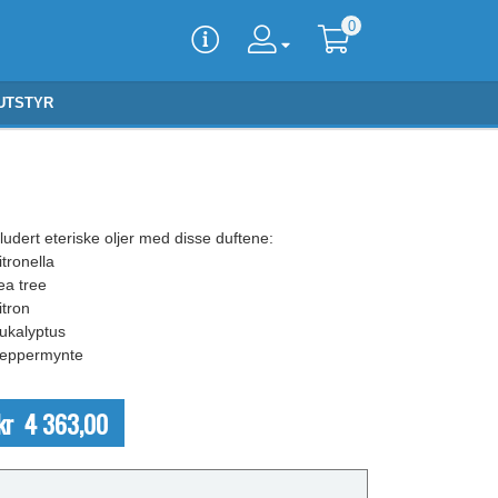
0
UTSTYR
ludert eteriske oljer med disse duftene:
itronella
ea tree
itron
Eukalyptus
Peppermynte
kr 4 363,00