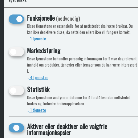
Funksjonelle
(nødvendig)
KLikk & hent
Disse tjenestene er essensielle for at nettstedet skal være brukbar. Du
kan ikke deaktivere disse, da nettsiden ellers ikke vil fungere korrekt.
↓
1
tjeneste
Markedsføring
ICARAVANGRUPPEN
INFO
Disse tjenestene behandler personlig informasjon for å vise deg relevant
innhold om produkter, tjenester eller temaer som du kan være interessert
Trumadeler.no
Leverin
i.
Caravan.no
↓
4
tjenester
Fritidsvarehuset.no
Bobilkjeden - iCaravan Tromsø
Statistikk
Disse tjenestene analyserer dataene for å forstå hvordan nettstedet
brukes og forbedre brukeropplevelsen.
↓
1
tjeneste
Aktiver eller deaktiver alle valgfrie
informasjonkapsler