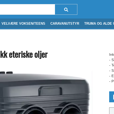
VELVÆRE VOKSEN/TEENS
CARAVANUTSTYR
TRUMA OG ALDE 
akk eteriske oljer
Ink
- S
- T
- S
- 
- 