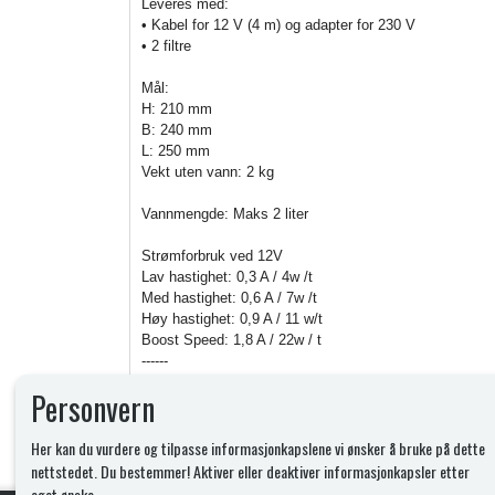
Leveres med:
• Kabel for 12 V (4 m) og adapter for 230 V
• 2 filtre
Mål:
H: 210 mm
B: 240 mm
L: 250 mm
Vekt uten vann: 2 kg
Vannmengde: Maks 2 liter
Strømforbruk ved 12V
Lav hastighet: 0,3 A / 4w /t
Med hastighet: 0,6 A / 7w /t
Høy hastighet: 0,9 A / 11 w/t
Boost Speed: 1,8 A / 22w / t
------
Støynivå:
Personvern
Lav hastighet: 48dB
Høy hastighet: 69 dB
Her kan du vurdere og tilpasse informasjonkapslene vi ønsker å bruke på dette
nettstedet. Du bestemmer! Aktiver eller deaktiver informasjonkapsler etter
eget ønske.