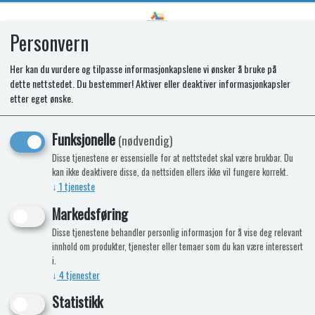
Personvern
0
Her kan du vurdere og tilpasse informasjonkapslene vi ønsker å bruke på
dette nettstedet. Du bestemmer! Aktiver eller deaktiver informasjonkapsler
VarioHeat Comfort CP+ iNet Ready
etter eget ønske.
Funksjonelle
(nødvendig)
Disse tjenestene er essensielle for at nettstedet skal være brukbar. Du
kan ikke deaktivere disse, da nettsiden ellers ikke vil fungere korrekt.
↓
1
tjeneste
Markedsføring
Disse tjenestene behandler personlig informasjon for å vise deg relevant
innhold om produkter, tjenester eller temaer som du kan være interessert
i.
↓
4
tjenester
Statistikk