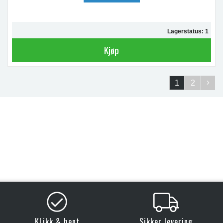
Lagerstatus: 1
Kjøp
1
2
KLikk & hent
Sikker levering