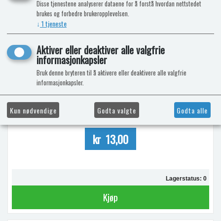
Disse tjenestene analyserer dataene for å forstå hvordan nettstedet
brukes og forbedre brukeropplevelsen.
↓
1
tjeneste
Aktiver eller deaktiver alle valgfrie
GASSLANGE 120CM RØR 8- MUTTER 8
informasjonkapsler
Bruk denne bryteren til å aktivere eller deaktivere alle valgfrie
2019-merket
informasjonkapsler.
Kun nødvendige
Godta valgte
Godta alle
kr 13,00
Lagerstatus: 0
Kjøp