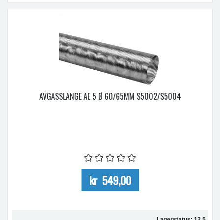
AVGASSLANGE AE 5 Ø 60/65MM S5002/S5004
kr 549,00
Lagerstatus: 12.5