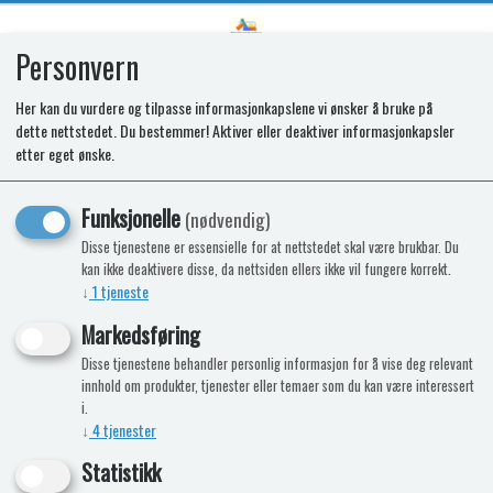
Personvern
0
Her kan du vurdere og tilpasse informasjonkapslene vi ønsker å bruke på
dette nettstedet. Du bestemmer! Aktiver eller deaktiver informasjonkapsler
etter eget ønske.
Pris
Funksjonelle
(nødvendig)
Disse tjenestene er essensielle for at nettstedet skal være brukbar. Du
kan ikke deaktivere disse, da nettsiden ellers ikke vil fungere korrekt.
↓
1
tjeneste
Viser
1 - 24
av 43 produkter
Markedsføring
Disse tjenestene behandler personlig informasjon for å vise deg relevant
innhold om produkter, tjenester eller temaer som du kan være interessert
i.
↓
4
tjenester
Statistikk