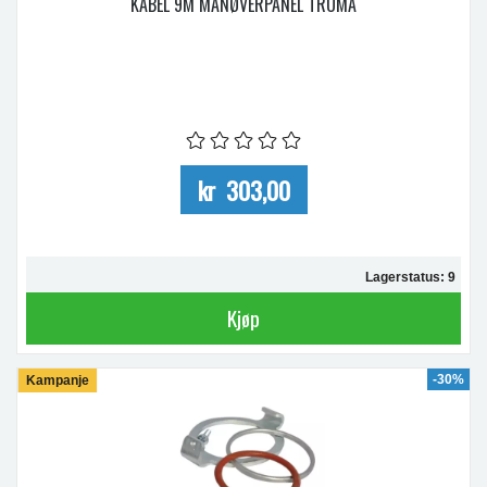
KABEL 9M MANØVERPANEL TRUMA
kr 303,00
Lagerstatus: 9
Kjøp
-30%
Kampanje