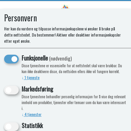
Personvern
0
Her kan du vurdere og tilpasse informasjonkapslene vi ønsker å bruke på
dette nettstedet. Du bestemmer! Aktiver eller deaktiver informasjonkapsler
SR HINGE SET
etter eget ønske.
T1090/2090/1152/2152
Funksjonelle
(nødvendig)
Disse tjenestene er essensielle for at nettstedet skal være brukbar. Du
kan ikke deaktivere disse, da nettsiden ellers ikke vil fungere korrekt.
↓
1
tjeneste
Markedsføring
Disse tjenestene behandler personlig informasjon for å vise deg relevant
innhold om produkter, tjenester eller temaer som du kan være interessert
i.
↓
4
tjenester
Statistikk