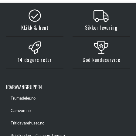
KLikk & hent
Sikker levering
14 dagers retur
God kundeservice
ICARAVANGRUPPEN
Trumadeler.no
Caravan.no
Fritidsvarehuset.no
Bobilkjeden - iCaravan Tromsø