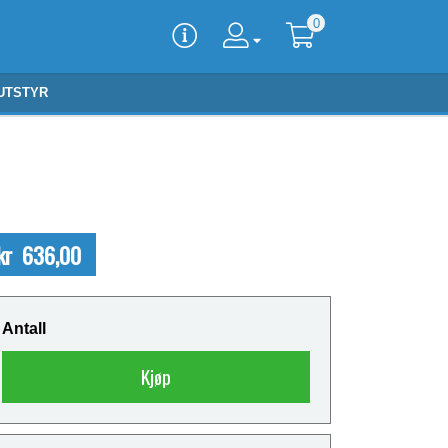
0
UTSTYR
kr 636,00
Antall
Kjøp