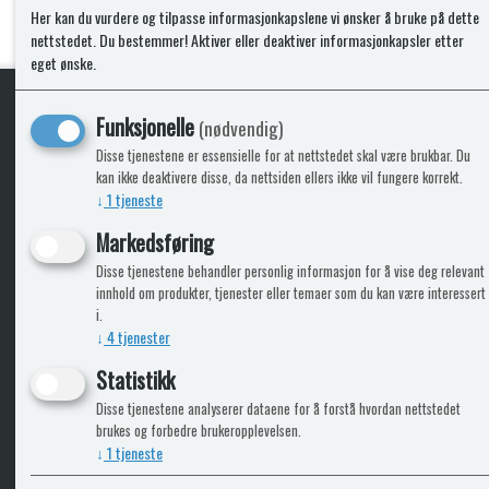
Her kan du vurdere og tilpasse informasjonkapslene vi ønsker å bruke på dette
nettstedet. Du bestemmer! Aktiver eller deaktiver informasjonkapsler etter
eget ønske.
Funksjonelle
(nødvendig)
KLikk & hent
Disse tjenestene er essensielle for at nettstedet skal være brukbar. Du
kan ikke deaktivere disse, da nettsiden ellers ikke vil fungere korrekt.
↓
1
tjeneste
Markedsføring
ICARAVANGRUPPEN
INFO
Disse tjenestene behandler personlig informasjon for å vise deg relevant
innhold om produkter, tjenester eller temaer som du kan være interessert
Trumadeler.no
Leverin
i.
Caravan.no
↓
4
tjenester
Fritidsvarehuset.no
Statistikk
Bobilkjeden - iCaravan Tromsø
Disse tjenestene analyserer dataene for å forstå hvordan nettstedet
brukes og forbedre brukeropplevelsen.
↓
1
tjeneste