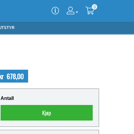
0
UTSTYR
kr 678,00
Antall
Kjøp