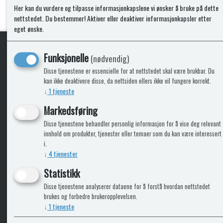
Her kan du vurdere og tilpasse informasjonkapslene vi ønsker å bruke på dette
nettstedet. Du bestemmer! Aktiver eller deaktiver informasjonkapsler etter
eget ønske.
Funksjonelle
(nødvendig)
KLikk & hent
Disse tjenestene er essensielle for at nettstedet skal være brukbar. Du
kan ikke deaktivere disse, da nettsiden ellers ikke vil fungere korrekt.
↓
1
tjeneste
Markedsføring
ICARAVANGRUPPEN
INFO
Disse tjenestene behandler personlig informasjon for å vise deg relevant
innhold om produkter, tjenester eller temaer som du kan være interessert
Trumadeler.no
Leverin
i.
Caravan.no
↓
4
tjenester
Fritidsvarehuset.no
Statistikk
Bobilkjeden - iCaravan Tromsø
Disse tjenestene analyserer dataene for å forstå hvordan nettstedet
brukes og forbedre brukeropplevelsen.
↓
1
tjeneste